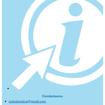
Contáctanos
nulookoptica@gmail.com